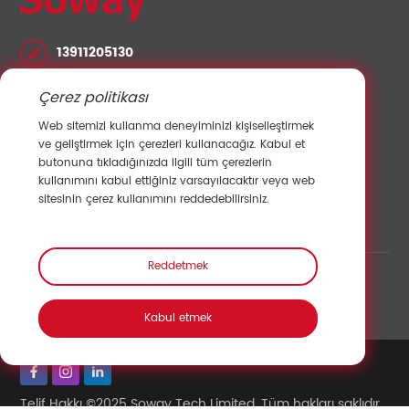
13911205130
lvshuo@sowaysensor.com
Çerez politikası
No.28 Xinfeng Yolu Potoubei Ailian Longgang
Web sitemizi kullanma deneyiminizi kişiselleştirmek
Shenzhen Çin 518000
ve geliştirmek için çerezleri kullanacağız. Kabul et
butonuna tıkladığınızda ilgili tüm çerezlerin
kullanımını kabul ettiğiniz varsayılacaktır veya web
Satışlarla İletişime Geçin
sitesinin çerez kullanımını reddedebilirsiniz.
Reddetmek
Bağlantı:
Kabul etmek
Telif Hakkı ©2025 Soway Tech Limited. Tüm hakları saklıdır.