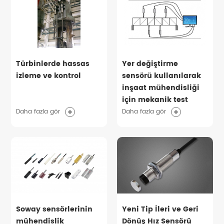
Türbinlerde hassas
Yer değiştirme
izleme ve kontrol
sensörü kullanılarak
inşaat mühendisliği
için mekanik test
Daha fazla gör
Daha fazla gör
Soway sensörlerinin
Yeni Tip İleri ve Geri
mühendislik
Dönüş Hız Sensörü