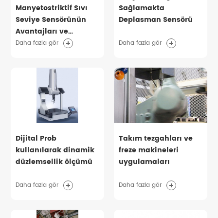
Manyetostriktif Sıvı
Sağlamakta
Seviye Sensörünün
Deplasman Sensörü
Avantajları ve
Dezavantajları
Daha fazla gör
Daha fazla gör
Dijital Prob
Takım tezgahları ve
kullanılarak dinamik
freze makineleri
düzlemsellik ölçümü
uygulamaları
Daha fazla gör
Daha fazla gör