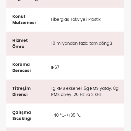
Konut
Fiberglas Takviyeli Plastik
Malzemesi
Hizmet
10 milyondan fazla tam döngü
Ömrü
Koruma
IP67
Derecesi
Titreşim
1g RMS eksenel, 5g RMS yatay, 8g
Direnci
RMS dikey; 20 Hz ila 2 kHz
Çalışma
-40 ℃~+135 ℃
Sıcaklığı