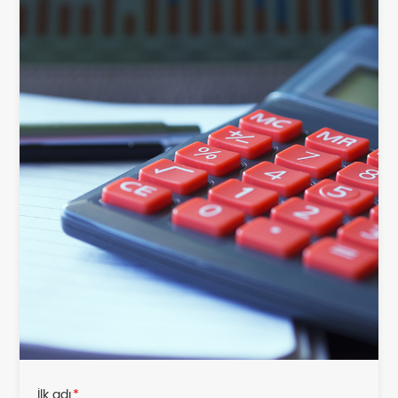
İlk adı
*