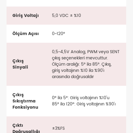
Giriş Voltajı
5,0 VDC ± %10
Ölçüm Açısı
0~120°
0,5~4,5V Analog, PWM veya SENT
çıkış seçenekleri mevcuttur.
Çıkış
Ölçüm aralığı: 5° ila 85°. Çıkış,
Sinyali
giriş voltajının %10 ila %90'ı
arasında doğrusaldır
Çıkış
0° ila 5°: Giriş voltajının %10'u
Sıkıştırma
85° ila 120°: Giriş voltajının %90'ı
Fonksiyonu
Çıktı
±3%FS
Doğrusallığı