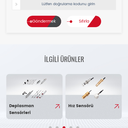
Lütfen doğrulama kodunu girin
Göndermek
Sıfırla
İLGİLİ ÜRÜNLER
Deplasman
Hız Sensörü
Sensörleri