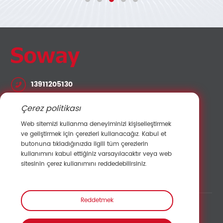
13911205130
lvshuo@sowaysensor.com
Çerez politikası
No.28 Xinfeng Yolu Potoubei Ailian Longgang
Web sitemizi kullanma deneyiminizi kişiselleştirmek
Shenzhen Çin 518000
ve geliştirmek için çerezleri kullanacağız. Kabul et
butonuna tıkladığınızda ilgili tüm çerezlerin
kullanımını kabul ettiğiniz varsayılacaktır veya web
Satışlarla İletişime Geçin
sitesinin çerez kullanımını reddedebilirsiniz.
Reddetmek
Bağlantı: